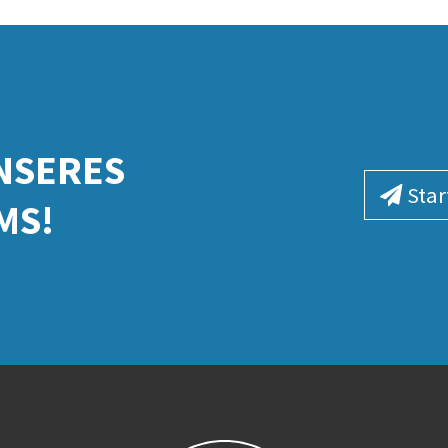
NSERES
Star
MS!