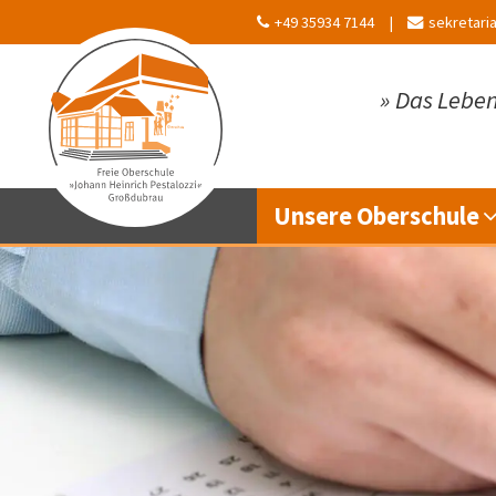
+49 35934 7144
sekretari
»
Das Leben
Unsere Oberschule