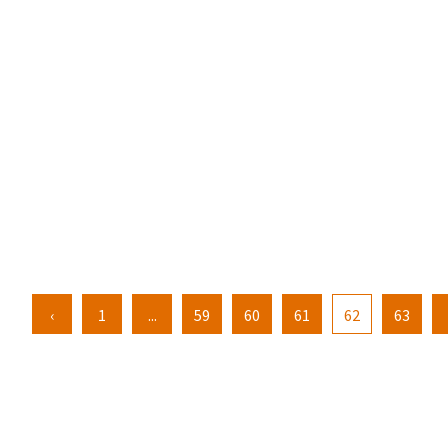
‹
1
...
59
60
61
62
63