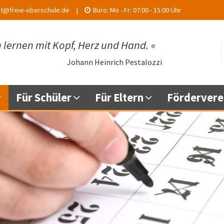
at@freie-oberschule.de
Büro:
Mo - Fr:
07:00 - 15:00 Uhr
 lernen mit Kopf, Herz und Hand.
«
Johann Heinrich Pestalozzi
Für Schüler
Für Eltern
Fördervere