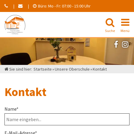
Büro:
Mo - Fr:
07:00 - 15:00 Uhr
Suche
Menü
Unsere Oberschule
Für Schüler
Sie sind hier:
Startseite
»
Unsere Oberschule
»
Kontakt
Für Eltern
Kontakt
Förderverein
Name*
Fotoalben
E-Mail-Adresse*