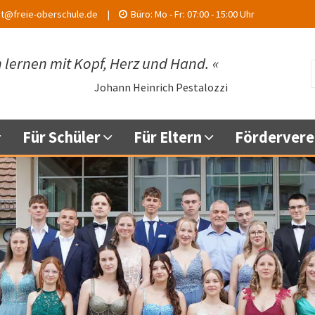
at@freie-oberschule.de
Büro:
Mo - Fr:
07:00 - 15:00 Uhr
 lernen mit Kopf, Herz und Hand.
«
Johann Heinrich Pestalozzi
Für Schüler
Für Eltern
Fördervere