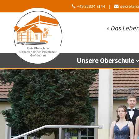
+49 35934 7144
sekretari
»
Das Leben
Unsere Oberschule