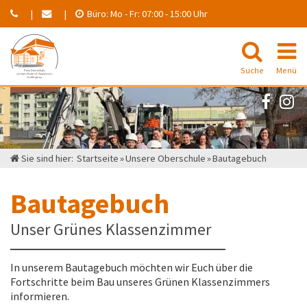
Büro:
Mo - Fr:
07:00 - 15:00 Uhr
Suche
Menü
Unsere Oberschule
Für Schüler
Sie sind hier:
Startseite
»
Unsere Oberschule
»
Bautagebuch
Für Eltern
Bautagebuch
Förderverein
Unser Grünes Klassenzimmer
Fotoalben
In unserem Bautagebuch möchten wir Euch über die
Fortschritte beim Bau unseres Grünen Klassenzimmers
informieren.