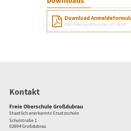
Downloads
Download Anmeldeformular
PDF-Datei herunterladen - 87,94 KB
Kontakt
Freie Oberschule Großdubrau
Staatlich anerkannte Ersatzschule
Schulstraße
1
02694
Großdubrau