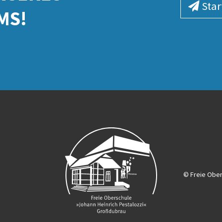
Star
MS!
© Freie Obe