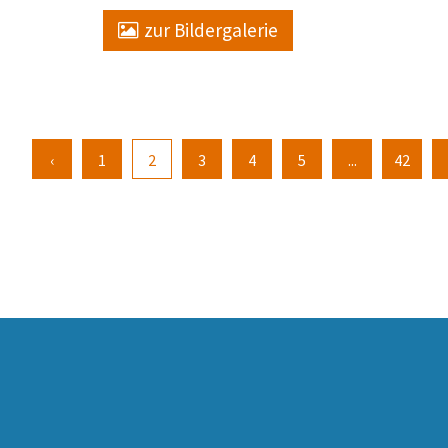
zur Bildergalerie
‹
1
2
3
4
5
...
42