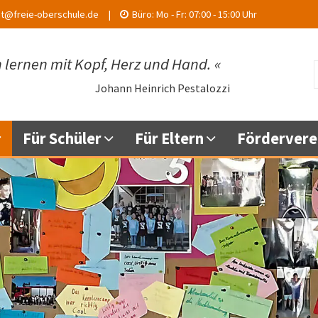
at@freie-oberschule.de
Büro:
Mo - Fr:
07:00 - 15:00 Uhr
 lernen mit Kopf, Herz und Hand.
«
Johann Heinrich Pestalozzi
Für Schüler
Für Eltern
Fördervere