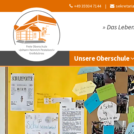
+49 35934 7144
sekretari
»
Das Leben
Unsere Oberschule