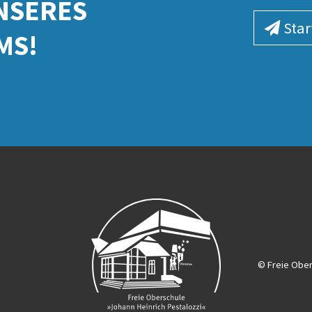
NSERES
Star
MS!
© Freie Obe